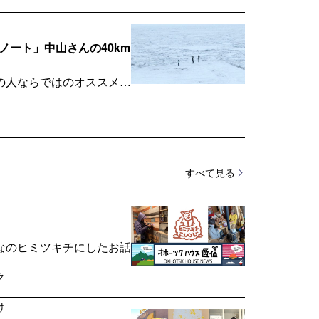
クノート」中山さんの40km
の人ならではのオススメ情
よ！
すべて見る
なのヒミツキチにしたお話
ク
け