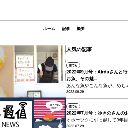
ホーム
記事
概要
人気の記事
誰でも
2022年9月号：Airdaさん
お魚、その魅...
あんな魚やこんな魚が、めち
段で！？
2022.09.29
誰でも
2022年7月号：ゆきのさん
オホーツクに引っ越して3年
り屋さんに挑戦です！
2022.07.29