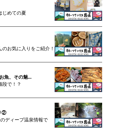
はじめての夏
んのお気に入りをご紹介！
お魚、その魅...
値段で！？
り②
床のディープ温泉情報で