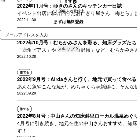
します🏠
2022年11月号：ゆきのさんのキッチンカー日誌
~ 1,000 人が登録中
イベント出店に駆け回ったおにぎり屋さん「梅とら」
登録
2022.11.30
まずは無料登録
登録
誰でも
2022年10月号：むらかみさんを彩る、知床グッズたち
スキップ
「鹿角ピアス」や「シレトコ野帳」など、むらかみさ
2022.10.28
誰でも
2022年9月号：Airdaさんと行く、地元で買って食べる
あんな魚やこんな魚が、めちゃくちゃ新鮮に、そんな
2022.09.29
誰でも
2022年8月号：中山さんの知床斜里ローカル温泉めぐ
4月号に引き続き、地元在住の中山さんおすすめ、知
す！
2022.08.31