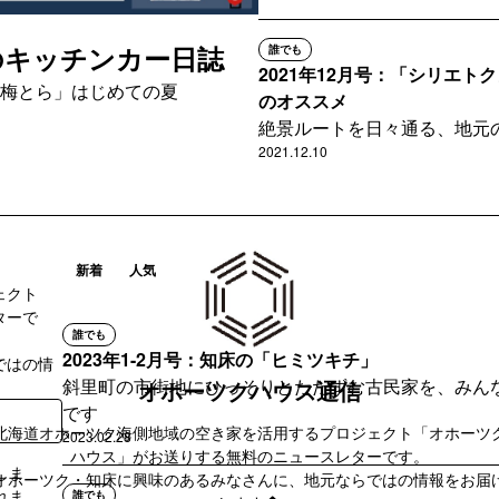
んのキッチンカー日誌
誰でも
2021年12月号：「シリエト
梅とら」はじめての夏
のオススメ
絶景ルートを日々通る、地元
報です！ハウスの割引もある
2021.12.10
新着
人気
ェクト
ターで
誰でも
2023年1-2月号：知床の「ヒミツキチ」
ではの情
斜里町の市街地にひっそりとたたずむ古民家を、みん
オホーツクハウス通信
です
北海道オホーツク海側地域の空き家を活用するプロジェクト「オホーツ
2023.02.28
ハウス」がお送りする無料のニュースレターです。
しま
オホーツク・知床に興味のあるみなさんに、地元ならではの情報をお届
れま
誰でも